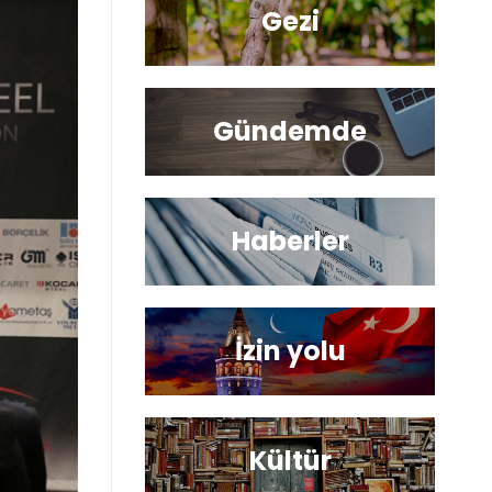
Gezi
Gündemde
Haberler
İzin yolu
Kültür