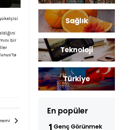
yükelçisi
Sağlık
eldiğini
amını bir
ller
Teknoloji
Tunus’ta
Türkiye
En popüler
 Önemi
1
Genç Görünmek