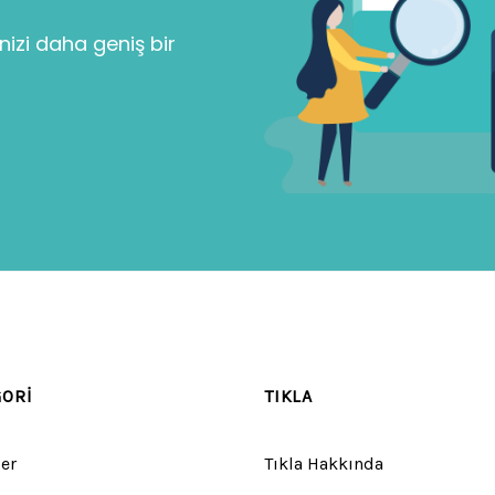
nizi daha geniş bir
GORI
TIKLA
er
Tıkla Hakkında