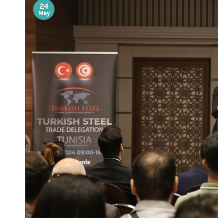
24
May