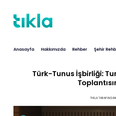
İçeriğe
atla
Anasayfa
Hakkımızda
Rehber
Şehir Rehb
Türk-Tunus İşbirliği: Tun
Toplantısı
TIKLA
TARAFINDA