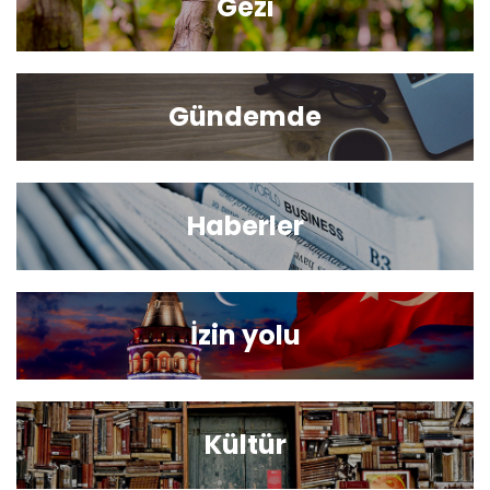
Gezi
Gündemde
Haberler
İzin yolu
Kültür