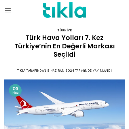
İçeriğe
atla
TÜRKIYE
Türk Hava Yolları 7. Kez
Türkiye’nin En Değerli Markası
Seçildi
TIKLA
TARAFINDAN
5 HAZIRAN 2024
TARIHINDE YAYINLANDI
05
Haz