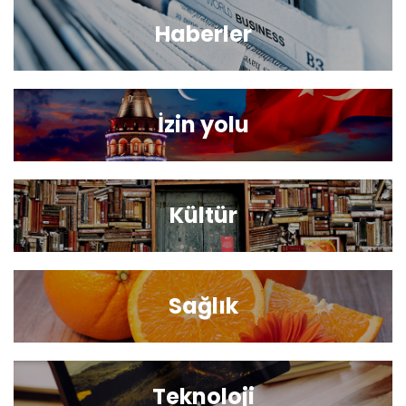
Haberler
İzin yolu
Kültür
Beni Hatırla
Parolanızı mı unuttunuz?
Sağlık
Teknoloji