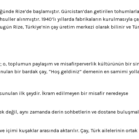
üğünde Rize’de başlamıştır. Gürcistan’dan getirilen tohumlarla
uller alınmıştır. 1940’lı yıllarda fabrikaların kurulmasıyla ç
gün Rize, Türkiye’nin çay üretim merkezi olarak bilinir ve Tür
ır; o, toplumun paylaşım ve misafirperverlik kültürünün bir si
sunulan bir bardak çay, “Hoş geldiniz” demenin en samimi yoll
 sunulan ilk şeydir. İkram edilmeyen bir misafir neredeyse
ecek değil, aynı zamanda derin sohbetlerin ve dostane buluşmal
Parolanızı mı unuttunuz?
Beni Hatırla
e içimi kuşaklar arasında aktarılır. Çay, Türk ailelerinin ortak 