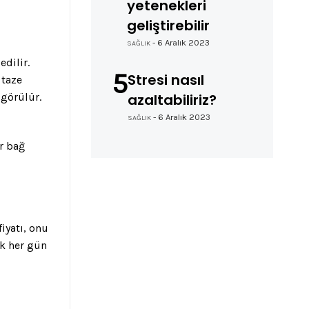
yetenekleri
geliştirebilir
- 6 Aralık 2023
SAĞLIK
edilir.
5
Stresi nasıl
 taze
azaltabiliriz?
 görülür.
- 6 Aralık 2023
SAĞLIK
r bağ
fiyatı, onu
ak her gün