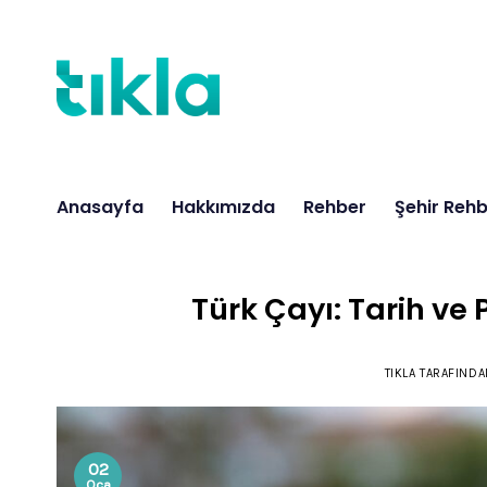
İçeriğe
atla
Anasayfa
Hakkımızda
Rehber
Şehir Rehb
Türk Çayı: Tarih ve
TIKLA
TARAFINDA
02
Oca