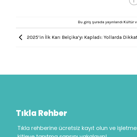
Bu giriş şurada yayınlandı
Kültür
v
2025’in İlk Karı Belçika’yı Kapladı: Yollarda Dikkat
Tıkla Rehber
Tıkla rehberine ücretsiz kayıt olun ve işletme
kitleye tanıtma şansını yakalayın!