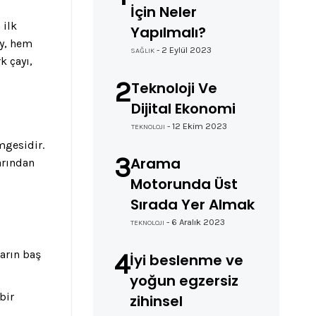
İçin Neler
 ilk
Yapılmalı?
ay, hem
- 2 Eylül 2023
SAĞLIK
k çayı,
2
Teknoloji Ve
Dijital Ekonomi
- 12 Ekim 2023
TEKNOLOJI
mgesidir.
3
Arama
arından
Motorunda Üst
Sırada Yer Almak
- 6 Aralık 2023
TEKNOLOJI
4
arın baş
İyi beslenme ve
yoğun egzersiz
bir
zihinsel