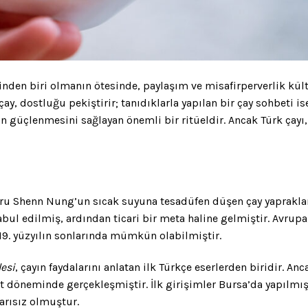
rinden biri olmanın ötesinde, paylaşım ve misafirperverlik kü
çay, dostluğu pekiştirir; tanıdıklarla yapılan bir çay sohbeti i
n güçlenmesini sağlayan önemli bir ritüeldir. Ancak Türk çayı
oru Shenn Nung’un sıcak suyuna tesadüfen düşen çay yapraklar
bul edilmiş, ardından ticari bir meta haline gelmiştir. Avrupa,
 19. yüzyılın sonlarında mümkün olabilmiştir.
lesi
, çayın faydalarını anlatan ilk Türkçe eserlerden biridir. Anc
t döneminde gerçekleşmiştir. İlk girişimler Bursa’da yapılmış
arısız olmuştur.