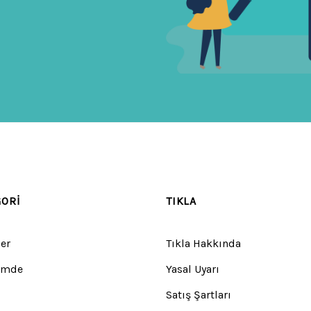
GORI
TIKLA
er
Tıkla Hakkında
emde
Yasal Uyarı
Satış Şartları