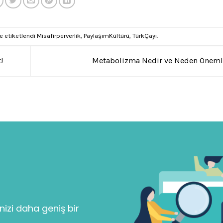
e etiketlendi
Misafirperverlik
,
PaylaşımKültürü
,
TürkÇayı
.
!
Metabolizma Nedir ve Neden Öneml
nizi daha geniş bir