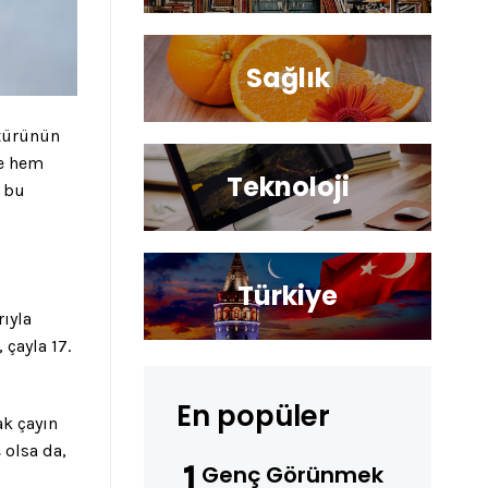
Sağlık
ltürünün
se hem
Teknoloji
, bu
Türkiye
ıyla
 çayla 17.
En popüler
ak çayın
 olsa da,
1
Genç Görünmek