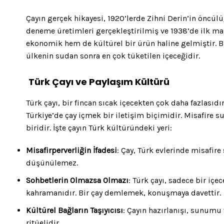
Çayın gerçek hikayesi, 1920’lerde Zihni Derin’in öncül
deneme üretimleri gerçekleştirilmiş ve 1938’de ilk mahs
ekonomik hem de kültürel bir ürün haline gelmiştir. Bu
ülkenin sudan sonra en çok tüketilen içeceğidir.
Türk Çayı ve Paylaşım Kültürü
Türk çayı, bir fincan sıcak içecekten çok daha fazlasıd
Türkiye’de çay içmek bir iletişim biçimidir. Misafire 
biridir. İşte çayın Türk kültüründeki yeri:
Misafirperverliğin İfadesi
: Çay, Türk evlerinde misafire
düşünülemez.
Sohbetlerin Olmazsa Olmazı
: Türk çayı, sadece bir iç
kahramanıdır. Bir çay demlemek, konuşmaya davettir.
Kültürel Bağların Taşıyıcısı
: Çayın hazırlanışı, sunumu v
ritüelidir.