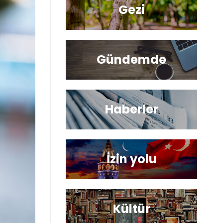
Gezi
Gündemde
Haberler
İzin yolu
Kültür