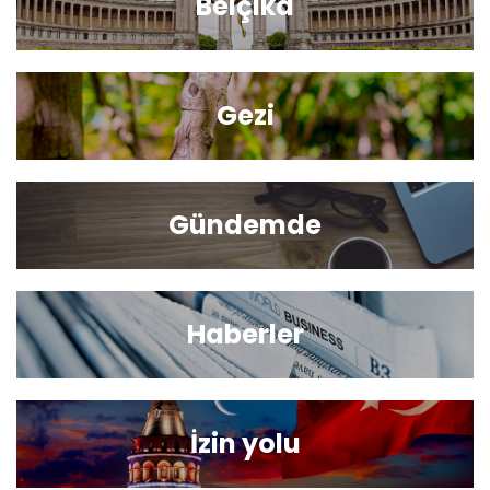
Belçika
Gezi
Gündemde
Haberler
İzin yolu