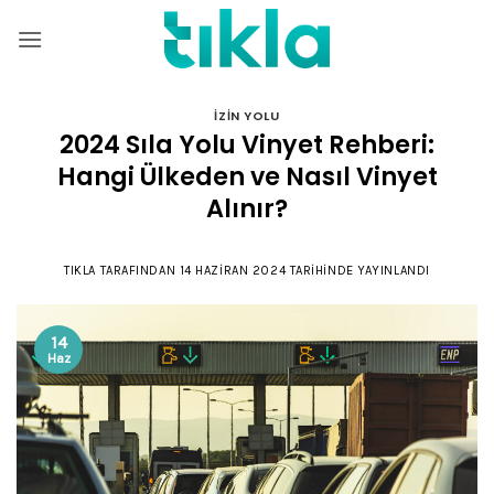
İçeriğe
atla
İZIN YOLU
2024 Sıla Yolu Vinyet Rehberi:
Hangi Ülkeden ve Nasıl Vinyet
Alınır?
TIKLA
TARAFINDAN
14 HAZIRAN 2024
TARIHINDE YAYINLANDI
14
Haz