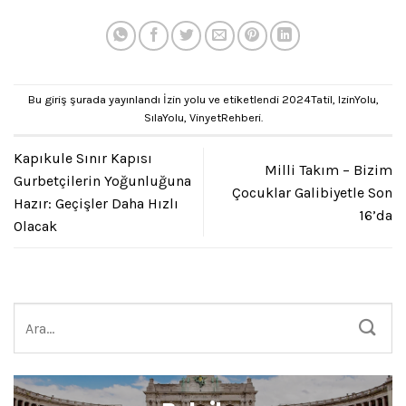
Bu giriş şurada yayınlandı
İzin yolu
ve etiketlendi
2024Tatil
,
IzinYolu
,
SılaYolu
,
VinyetRehberi
.
Kapıkule Sınır Kapısı
Milli Takım – Bizim
Gurbetçilerin Yoğunluğuna
Beni Hatırla
Çocuklar Galibiyetle Son
Hazır: Geçişler Daha Hızlı
Parolanızı mı unuttunuz?
16’da
Olacak