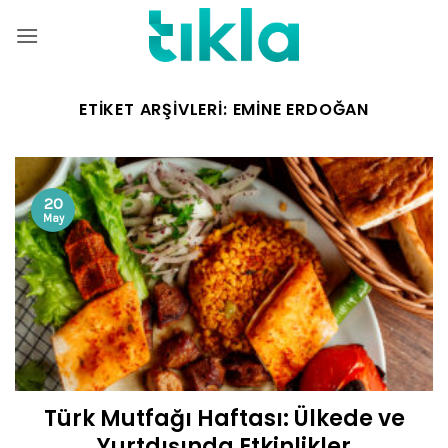
İçeriğe
atla
ETIKET ARŞIVLERI:
EMINE ERDOĞAN
20
May
Türk Mutfağı Haftası: Ülkede ve
Yurtdışında Etkinlikler