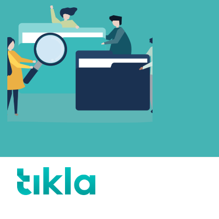
Beni Hatırla
Parolanızı mı unuttunuz?