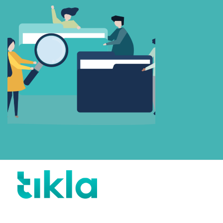
Beni Hatırla
Parolanızı mı unuttunuz?