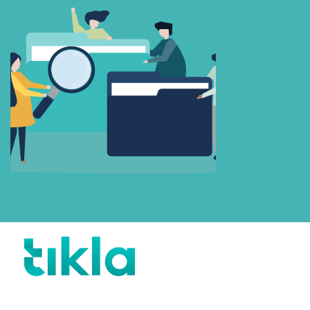
Beni Hatırla
Parolanızı mı unuttunuz?