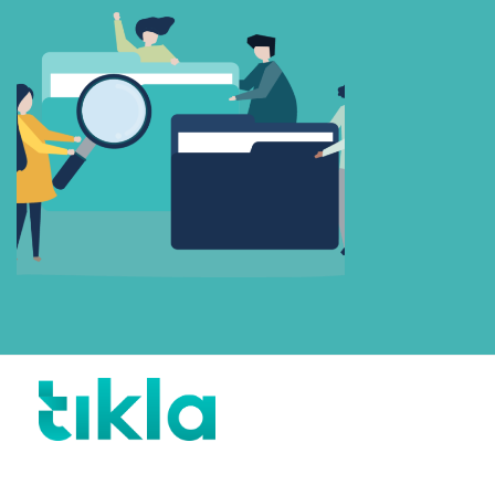
Beni Hatırla
Parolanızı mı unuttunuz?