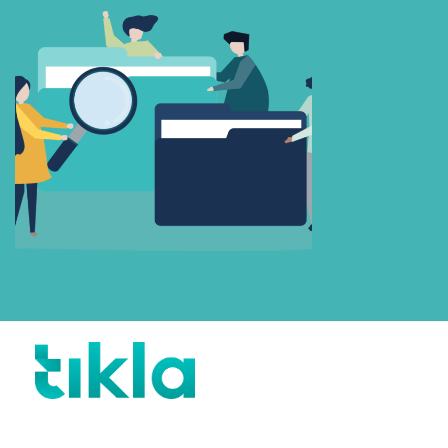
Beni Hatırla
Parolanızı mı unuttunuz?