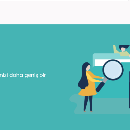
Parolanızı mı unuttunuz?
Beni Hatırla
nizi daha geniş bir