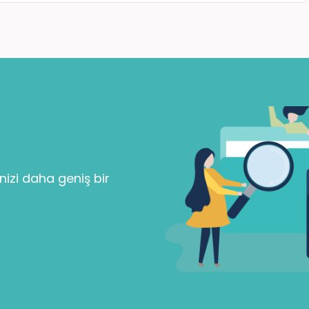
Parolanızı mı unuttunuz?
Beni Hatırla
nizi daha geniş bir