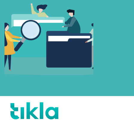
Beni Hatırla
Parolanızı mı unuttunuz?