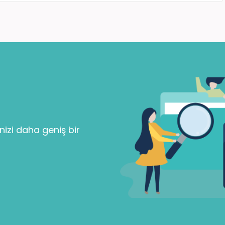
Parolanızı mı unuttunuz?
Beni Hatırla
nizi daha geniş bir