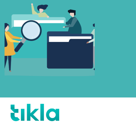
Beni Hatırla
Parolanızı mı unuttunuz?