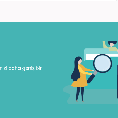
Parolanızı mı unuttunuz?
Beni Hatırla
nizi daha geniş bir