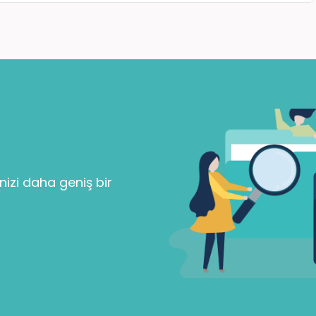
Parolanızı mı unuttunuz?
Beni Hatırla
nizi daha geniş bir