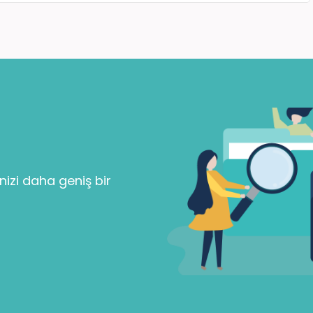
Parolanızı mı unuttunuz?
Beni Hatırla
nizi daha geniş bir