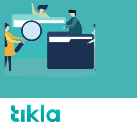
Beni Hatırla
Parolanızı mı unuttunuz?