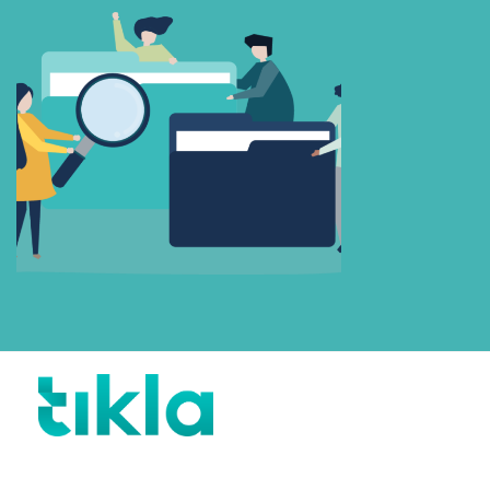
Beni Hatırla
Parolanızı mı unuttunuz?