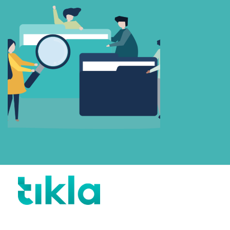
Beni Hatırla
Parolanızı mı unuttunuz?