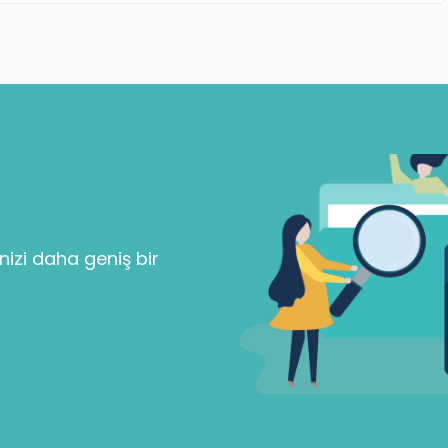
Parolanızı mı unuttunuz?
Beni Hatırla
nizi daha geniş bir