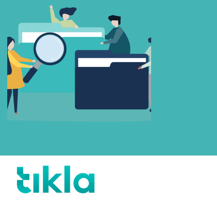
Beni Hatırla
Parolanızı mı unuttunuz?