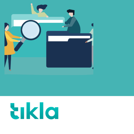
Beni Hatırla
Parolanızı mı unuttunuz?