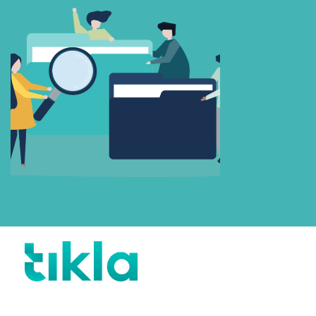
Beni Hatırla
Parolanızı mı unuttunuz?