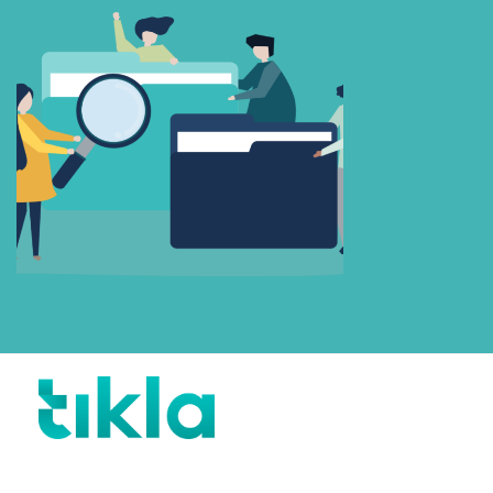
Beni Hatırla
Parolanızı mı unuttunuz?