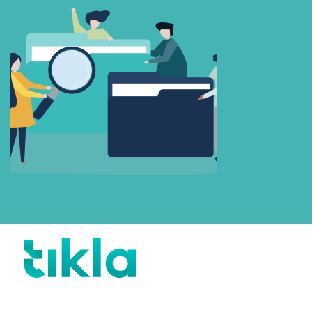
Beni Hatırla
Parolanızı mı unuttunuz?