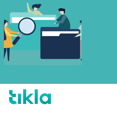
Beni Hatırla
Parolanızı mı unuttunuz?