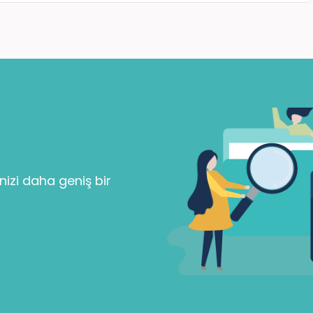
Parolanızı mı unuttunuz?
Beni Hatırla
nizi daha geniş bir