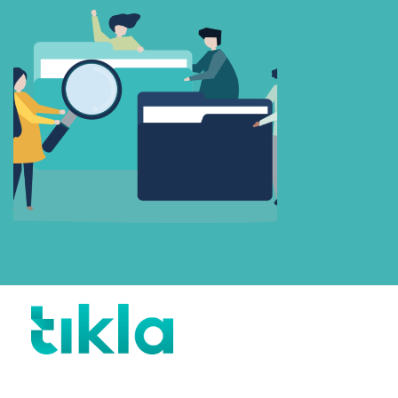
Beni Hatırla
Parolanızı mı unuttunuz?