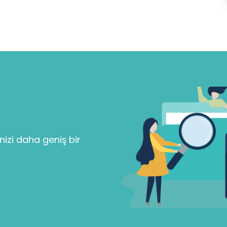
Parolanızı mı unuttunuz?
Beni Hatırla
nizi daha geniş bir